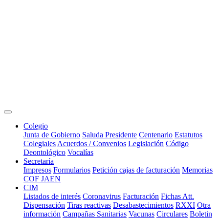
Colegio
Junta de Gobierno
Saluda Presidente
Centenario
Estatutos
Colegiales
Acuerdos / Convenios
Legislación
Código
Deontológico
Vocalías
Secretaría
Impresos
Formularios
Petición cajas de facturación
Memorias
COF JAEN
CIM
Listados de interés
Coronavirus
Facturación
Fichas Att.
Dispensación
Tiras reactivas
Desabastecimientos
RXXI
Otra
información
Campañas Sanitarias
Vacunas
Circulares
Boletin