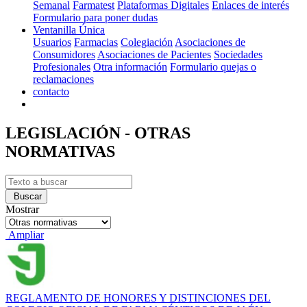
Semanal
Farmatest
Plataformas Digitales
Enlaces de interés
Formulario para poner dudas
Ventanilla Única
Usuarios
Farmacias
Colegiación
Asociaciones de
Consumidores
Asociaciones de Pacientes
Sociedades
Profesionales
Otra información
Formulario quejas o
reclamaciones
contacto
LEGISLACIÓN - OTRAS
NORMATIVAS
Buscar
Mostrar
Ampliar
REGLAMENTO DE HONORES Y DISTINCIONES DEL