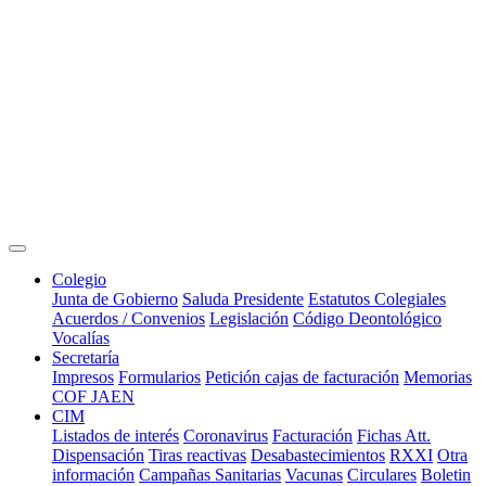
Colegio
Junta de Gobierno
Saluda Presidente
Estatutos Colegiales
Acuerdos / Convenios
Legislación
Código Deontológico
Vocalías
Secretaría
Impresos
Formularios
Petición cajas de facturación
Memorias
COF JAEN
CIM
Listados de interés
Coronavirus
Facturación
Fichas Att.
Dispensación
Tiras reactivas
Desabastecimientos
RXXI
Otra
información
Campañas Sanitarias
Vacunas
Circulares
Boletin