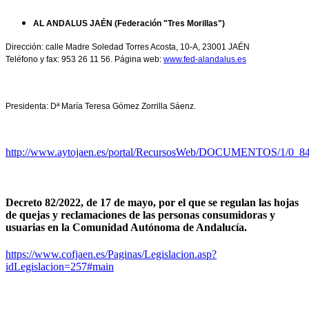
AL ANDALUS JAÉN (Federación "Tres Morillas")
Dirección: calle Madre Soledad Torres Acosta, 10-A, 23001 JAÉN
Teléfono y fax: 953 26 11 56. Página web:
www.fed-alandalus.es
Presidenta: Dª María Teresa Gómez Zorrilla Sáenz.
http://www.aytojaen.es/portal/RecursosWeb/DOCUMENTOS/1/0_84
Decreto 82/2022, de 17 de mayo, por el que se regulan las hojas
de quejas y reclamaciones de las personas consumidoras y
usuarias en la Comunidad Autónoma de Andalucía.
https://www.cofjaen.es/Paginas/Legislacion.asp?
idLegislacion=257#main