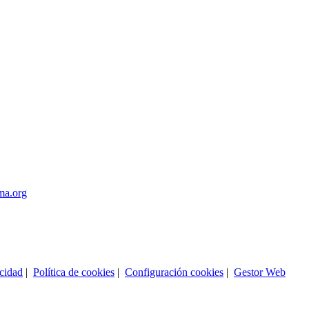
ma.org
acidad
|
Política de cookies
|
Configuración cookies
|
Gestor Web