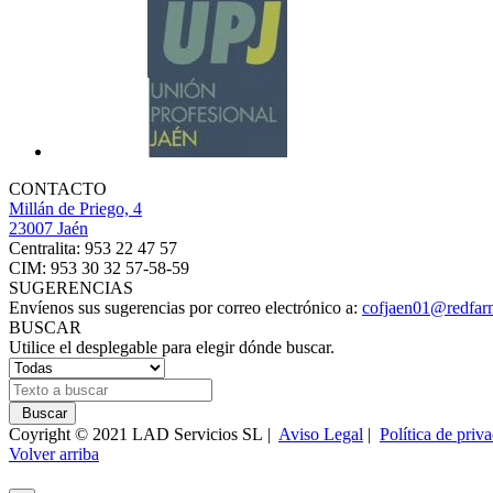
CONTACTO
Millán de Priego, 4
23007 Jaén
Centralita: 953 22 47 57
CIM: 953 30 32 57-58-59
SUGERENCIAS
Envíenos sus sugerencias por correo electrónico a:
cofjaen01@redfar
BUSCAR
Utilice el desplegable para elegir dónde buscar.
Buscar
Coyright © 2021 LAD Servicios SL |
Aviso Legal
|
Política de priv
Volver arriba