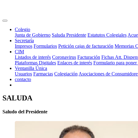
Colegio
Junta de Gobierno
Saluda Presidente
Estatutos Colegiales
Acue
Secretaría
Impresos
Formularios
Petición cajas de facturación
Memorias 
CIM
Listados de interés
Coronavirus
Facturación
Fichas Att. Dispen
Plataformas Digitales
Enlaces de interés
Formulario para poner
Ventanilla Única
Usuarios
Farmacias
Colegiación
Asociaciones de Consumidore
contacto
SALUDA
Saludo del Presidente