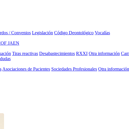
rdos / Convenios
Legislación
Código Deontológico
Vocalías
COF JAEN
sación
Tiras reactivas
Desabastecimientos
RXXI
Otra información
Camp
 dudas
s
Asociaciones de Pacientes
Sociedades Profesionales
Otra informació