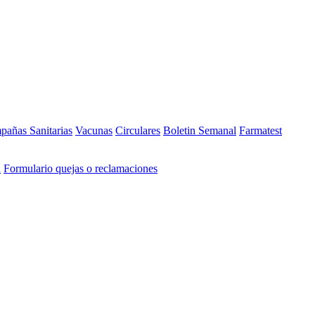
añas Sanitarias
Vacunas
Circulares
Boletin Semanal
Farmatest
n
Formulario quejas o reclamaciones