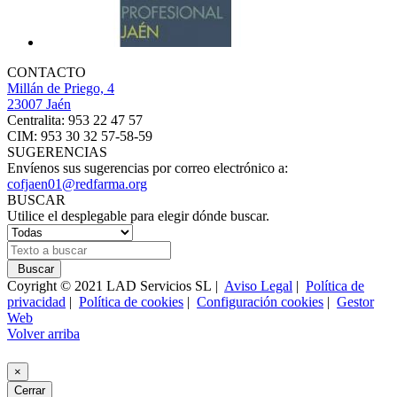
CONTACTO
Millán de Priego, 4
23007 Jaén
Centralita: 953 22 47 57
CIM: 953 30 32 57-58-59
SUGERENCIAS
Envíenos sus sugerencias por correo electrónico a:
cofjaen01@redfarma.org
BUSCAR
Utilice el desplegable para elegir dónde buscar.
Buscar
Coyright © 2021 LAD Servicios SL |
Aviso Legal
|
Política de
privacidad
|
Política de cookies
|
Configuración cookies
|
Gestor
Web
Volver arriba
×
Cerrar