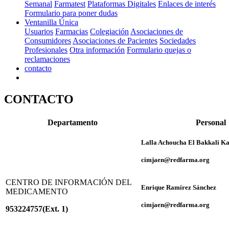
Semanal
Farmatest
Plataformas Digitales
Enlaces de interés
Formulario para poner dudas
Ventanilla Única
Usuarios
Farmacias
Colegiación
Asociaciones de
Consumidores
Asociaciones de Pacientes
Sociedades
Profesionales
Otra información
Formulario quejas o
reclamaciones
contacto
CONTACTO
Departamento
Personal
Lalla Achoucha El Bakkali K
cimjaen@redfarma.org
CENTRO DE INFORMACIÓN DEL
Enrique Ramírez Sánchez
MEDICAMENTO
cimjaen@redfarma.org
953224757(Ext. 1)