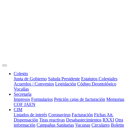
Colegio
Junta de Gobierno
Saluda Presidente
Estatutos Colegiales
Acuerdos / Convenios
Legislación
Código Deontológico
Vocalías
Secretaría
Impresos
Formularios
Petición cajas de facturación
Memorias
COF JAEN
CIM
Listados de interés
Coronavirus
Facturación
Fichas Att.
Dispensación
Tiras reactivas
Desabastecimientos
RXXI
Otra
información
Campañas Sanitarias
Vacunas
Circulares
Boletin