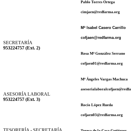
Pablo Torres Ortega
cimjaen@redfarma.org
Mª Isabel Casero Carrillo
cofjaen@redfarma.org
SECRETARÍA
953224757 (Ext. 2)
Rosa Mª González Serrano
cofjaen01@redfarma.org
Mª Ángeles Vargas Machuca
asesorialaboralcofjaen@redf
ASESORÍA LABORAL
953224757 (Ext. 3)
Rocío López Rueda
cofjaen03@redfarma.org
TESORERÍA - SECRETARÍA
Teresa de la Casa Gutiérrez