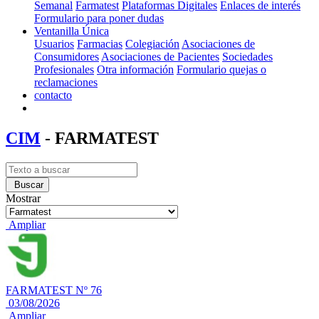
Semanal
Farmatest
Plataformas Digitales
Enlaces de interés
Formulario para poner dudas
Ventanilla Única
Usuarios
Farmacias
Colegiación
Asociaciones de
Consumidores
Asociaciones de Pacientes
Sociedades
Profesionales
Otra información
Formulario quejas o
reclamaciones
contacto
CIM
- FARMATEST
Buscar
Mostrar
Ampliar
FARMATEST Nº 76
03/08/2026
Ampliar