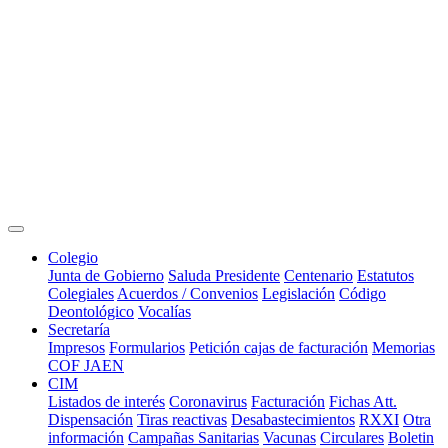
Colegio
Junta de Gobierno
Saluda Presidente
Centenario
Estatutos
Colegiales
Acuerdos / Convenios
Legislación
Código
Deontológico
Vocalías
Secretaría
Impresos
Formularios
Petición cajas de facturación
Memorias
COF JAEN
CIM
Listados de interés
Coronavirus
Facturación
Fichas Att.
Dispensación
Tiras reactivas
Desabastecimientos
RXXI
Otra
información
Campañas Sanitarias
Vacunas
Circulares
Boletin