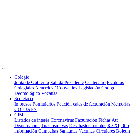
Colegio
Junta de Gobierno
Saluda Presidente
Centenario
Estatutos
Colegiales
Acuerdos / Convenios
Legislación
Código
Deontológico
Vocalías
Secretaría
Impresos
Formularios
Petición cajas de facturación
Memorias
COF JAEN
CIM
Listados de interés
Coronavirus
Facturación
Fichas Att.
Dispensación
Tiras reactivas
Desabastecimientos
RXXI
Otra
información
Campañas Sanitarias
Vacunas
Circulares
Boletin