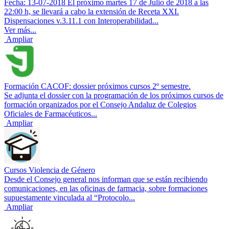
Fecha: 13-07-2018 El próximo martes 17 de Julio de 2018 a las
22:00 h, se llevará a cabo la extensión de Receta XXI.
Dispensaciones v.3.11.1 con Interoperabilidad...
Ver más...
Ampliar
Formación CACOF: dossier próximos cursos 2º semestre.
Se adjunta el dossier con la programación de los próximos cursos de
formación organizados por el Consejo Andaluz de Colegios
Oficiales de Farmacéuticos...
Ampliar
Cursos Violencia de Género
Desde el Consejo general nos informan que se están recibiendo
comunicaciones, en las oficinas de farmacia, sobre formaciones
supuestamente vinculada al “Protocolo...
Ampliar