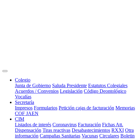
Colegio
Junta de Gobierno
Saluda Presidente
Estatutos Colegiales
Acuerdos / Convenios
Legislación
Código Deontológico
Vocalías
Secretaría
Impresos
Formularios
Petición cajas de facturación
Memorias
COF JAEN
CIM
Listados de interés
Coronavirus
Facturación
Fichas Att.
Dispensación
Tiras reactivas
Desabastecimientos
RXXI
Otra
información
Campañas Sanitarias
Vacunas
Circulares
Boletin