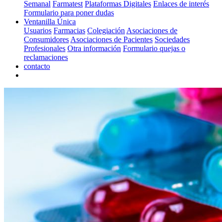
Semanal
Farmatest
Plataformas Digitales
Enlaces de interés
Formulario para poner dudas
Ventanilla Única
Usuarios
Farmacias
Colegiación
Asociaciones de
Consumidores
Asociaciones de Pacientes
Sociedades
Profesionales
Otra información
Formulario quejas o
reclamaciones
contacto