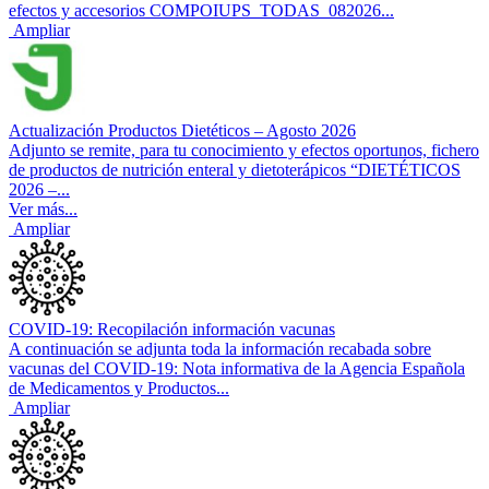
efectos y accesorios COMPOIUPS_TODAS_082026...
Ampliar
Actualización Productos Dietéticos – Agosto 2026
Adjunto se remite, para tu conocimiento y efectos oportunos, fichero
de productos de nutrición enteral y dietoterápicos “DIETÉTICOS
2026 –...
Ver más...
Ampliar
COVID-19: Recopilación información vacunas
A continuación se adjunta toda la información recabada sobre
vacunas del COVID-19: Nota informativa de la Agencia Española
de Medicamentos y Productos...
Ampliar