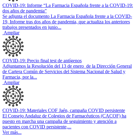
COVID-19: Informe “La Farmacia Española frente a la COVID-19:
dos años de pandemia”
Se adjunta el documento La Farmacia Española frente a la COVID-
19, Informe tras dos años de pandemia, que actualiza los anteriores
trabajos presentados en junio...
Ampliar
COVID-19: Precio final test de antígenos
Adjuntamos la Resolución del 13 de enero de la Dirección General
de Cartera Común de Servicios del Sistema Nacional de Salud y
Farmacia, por la...
Ampliar
COVID-19: Materiales COF Jaén, campaña COVID persistente
El Consejo Andaluz de Colegios de Farmacéuticos (CACOF) ha
puesto en marcha una campaña de seguimiento y atención a
pacientes con COVID persistente,...
Ver más...