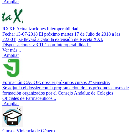
Ampliar
RXXI: Actualizaciones Interoperabilidad
Fecha: 13-07-2018 El próximo martes 17 de Julio de 2018 a las
22:00 h, se llevará a cabo la extensión de Receta XXI.
Dispensaciones v.3.11.1 con Interoperabilidad...
Ver más...
Ampliar
Formación CACOF: dossier próximos cursos 2º semestre.
Se adjunta el dossier con la programación de los próximos cursos de
formación organizados por el Consejo Andaluz de Colegios
Oficiales de Farmacéuticos...
Ampliar
Cursos Violencia de Género