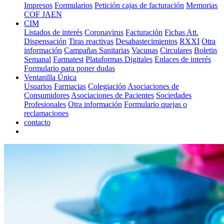
Impresos
Formularios
Petición cajas de facturación
Memorias
COF JAEN
CIM
Listados de interés
Coronavirus
Facturación
Fichas Att.
Dispensación
Tiras reactivas
Desabastecimientos
RXXI
Otra
información
Campañas Sanitarias
Vacunas
Circulares
Boletin
Semanal
Farmatest
Plataformas Digitales
Enlaces de interés
Formulario para poner dudas
Ventanilla Única
Usuarios
Farmacias
Colegiación
Asociaciones de
Consumidores
Asociaciones de Pacientes
Sociedades
Profesionales
Otra información
Formulario quejas o
reclamaciones
contacto