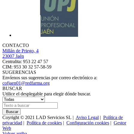
CONTACTO
Millán de Priego, 4
23007 Jaén
Centralita: 953 22 47 57
CIM: 953 30 32 57-58-59
SUGERENCIAS
Envíenos sus sugerencias por correo electrónico a:
cofjaen01@redfarma.org
BUSCAR
Utilice el desplegable para elegir dónde buscar.
Buscar
Coyright © 2021 LAD Servicios SL |
Aviso Legal
|
Política de
privacidad
|
Política de cookies
|
Configuración cookies
|
Gestor
Web
Volver arriba