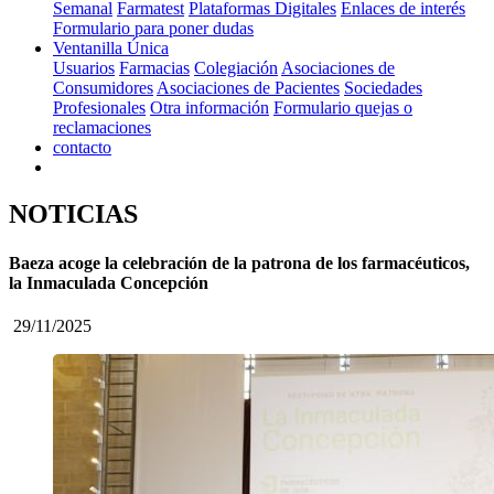
Semanal
Farmatest
Plataformas Digitales
Enlaces de interés
Formulario para poner dudas
Ventanilla Única
Usuarios
Farmacias
Colegiación
Asociaciones de
Consumidores
Asociaciones de Pacientes
Sociedades
Profesionales
Otra información
Formulario quejas o
reclamaciones
contacto
NOTICIAS
Baeza acoge la celebración de la patrona de los farmacéuticos,
la Inmaculada Concepción
29/11/2025