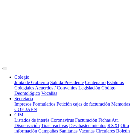
Colegio
Junta de Gobierno
Saluda Presidente
Centenario
Estatutos
Colegiales
Acuerdos / Convenios
Legislación
Código
Deontológico
Vocalías
Secretaría
Impresos
Formularios
Petición cajas de facturación
Memorias
COF JAEN
CIM
Listados de interés
Coronavirus
Facturación
Fichas Att.
Dispensación
Tiras reactivas
Desabastecimientos
RXXI
Otra
información
Campañas Sanitarias
Vacunas
Circulares
Boletin