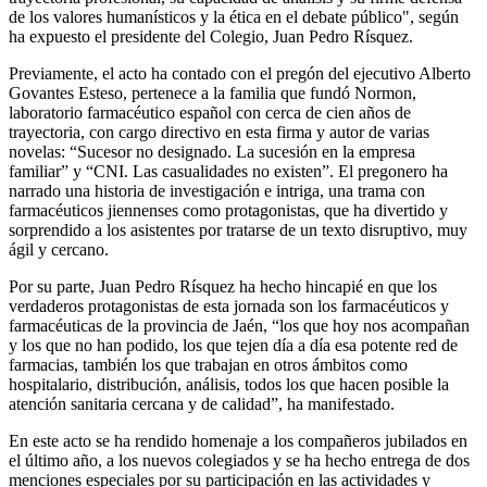
de los valores humanísticos y la ética en el debate público", según
ha expuesto el presidente del Colegio, Juan Pedro Rísquez.
Previamente, el acto ha contado con el pregón del ejecutivo Alberto
Govantes Esteso, pertenece a la familia que fundó Normon,
laboratorio farmacéutico español con cerca de cien años de
trayectoria, con cargo directivo en esta firma y autor de varias
novelas: “Sucesor no designado. La sucesión en la empresa
familiar” y “CNI. Las casualidades no existen”. El pregonero ha
narrado una historia de investigación e intriga, una trama con
farmacéuticos jiennenses como protagonistas, que ha divertido y
sorprendido a los asistentes por tratarse de un texto disruptivo, muy
ágil y cercano.
Por su parte, Juan Pedro Rísquez ha hecho hincapié en que los
verdaderos protagonistas de esta jornada son los farmacéuticos y
farmacéuticas de la provincia de Jaén, “los que hoy nos acompañan
y los que no han podido, los que tejen día a día esa potente red de
farmacias, también los que trabajan en otros ámbitos como
hospitalario, distribución, análisis, todos los que hacen posible la
atención sanitaria cercana y de calidad”, ha manifestado.
En este acto se ha rendido homenaje a los compañeros jubilados en
el último año, a los nuevos colegiados y se ha hecho entrega de dos
menciones especiales por su participación en las actividades y