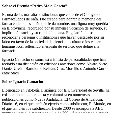
Sobre el Premio “Pedro Malo García”
Es una de las más altas distinciones que concede el Colegio de
Farmacéuticos de Jaén. Fue creado para honrar la memoria del
farmacéutico quesadeño que le da nombre, una figura muy querida
en la provincia, recordado por su inmensa vocación de servicio, su
implicación social y su calidad humana. El galardón busca
reconocer a personas o instituciones que hayan destacado por su
labor en favor de la sociedad, la ciencia, la cultura o los valores
humanísticos, reflejando el espíritu de servicio que define a la
farmacia.
Ignacio Camacho se suma así a la lista de personalidades que han
recibido esta distinción en ediciones anteriores como Álvaro Nieto,
Daniel Ureña, Bartolomé Beltrán, Cruz Morcillo o Antonio Garrido,
entre otros.
Sobre Ignacio Camacho
Licenciado en Filología Hispánica por la Universidad de Sevilla, ha
colaborado como periodista y columnista en numerosas
publicaciones como Nueva Andalucía, El Correo de Andalucía,
Diario 16, en el que también ejerció como subdirector, El Mundo, en
el que también fue subdirector. Desde 2000 se incorpora a ABC
como adjunto al director y en julio de 2004, fue nombrado director.