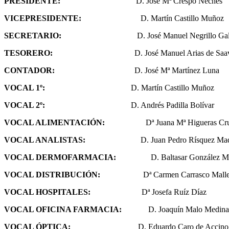
PRESIDENTE:
D. José Mª Crespo Neches
VICEPRESIDENTE:
D. Martín Castillo Muñoz
SECRETARIO:
D. José Manuel Negrillo Ga
TESORERO:
D. José Manuel Arias de Saavedr
CONTADOR:
D. José Mª Martínez Luna
VOCAL 1º:
D. Martín Castillo Muñoz
VOCAL 2º:
D. Andrés Padilla Bolívar
VOCAL ALIMENTACIÓN:
Dª Juana Mª Higueras Cr
VOCAL ANALISTAS:
D. Juan Pedro Rísquez Madri
VOCAL DERMOFARMACIA:
D. Baltasar González M
VOCAL DISTRIBUCIÓN:
Dª Carmen Carrasco Malle
VOCAL HOSPITALES:
Dª Josefa Ruíz Díaz
VOCAL OFICINA FARMACIA:
D. Joaquín Malo Medina
VOCAL ÓPTICA:
D. Eduardo Caro de Accino