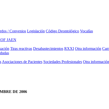
rdos / Convenios
Legislación
Código Deontológico
Vocalías
COF JAEN
sación
Tiras reactivas
Desabastecimientos
RXXI
Otra información
Camp
 dudas
s
Asociaciones de Pacientes
Sociedades Profesionales
Otra informació
MBRE DE 2006