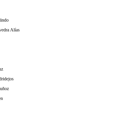
lindo
a Alías
uz
dejos
uñoz
n