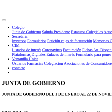
Colegio
Junta de Gobierno
Saluda Presidente
Estatutos Colegiales
Acue
Secretaría
Impresos
Formularios
Petición cajas de facturación
Memorias 
CIM
Listados de interés
Coronavirus
Facturación
Fichas Att. Dispen
Plataformas Digitales
Enlaces de interés
Formulario para poner
Ventanilla Única
Usuarios
Farmacias
Colegiación
Asociaciones de Consumidore
contacto
JUNTA DE GOBIERNO
JUNTA DE GOBIERNO DEL 1 DE ENERO AL 22 DE NOVIE