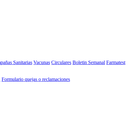
añas Sanitarias
Vacunas
Circulares
Boletin Semanal
Farmatest
n
Formulario quejas o reclamaciones