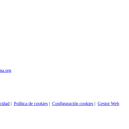
ma.org
acidad
|
Política de cookies
|
Configuración cookies
|
Gestor Web