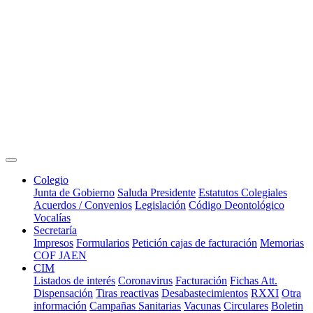
Colegio
Junta de Gobierno
Saluda Presidente
Estatutos Colegiales
Acuerdos / Convenios
Legislación
Código Deontológico
Vocalías
Secretaría
Impresos
Formularios
Petición cajas de facturación
Memorias
COF JAEN
CIM
Listados de interés
Coronavirus
Facturación
Fichas Att.
Dispensación
Tiras reactivas
Desabastecimientos
RXXI
Otra
información
Campañas Sanitarias
Vacunas
Circulares
Boletin