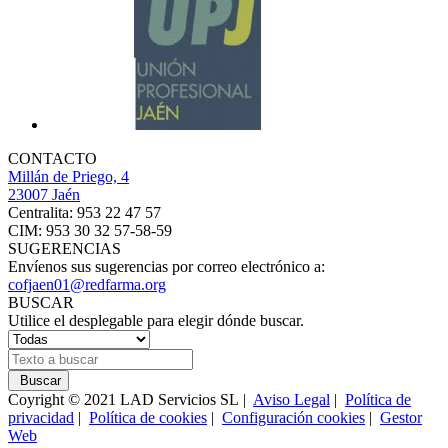
CONTACTO
Millán de Priego, 4
23007 Jaén
Centralita: 953 22 47 57
CIM: 953 30 32 57-58-59
SUGERENCIAS
Envíenos sus sugerencias por correo electrónico a:
cofjaen01@redfarma.org
BUSCAR
Utilice el desplegable para elegir dónde buscar.
Buscar
Coyright © 2021 LAD Servicios SL |
Aviso Legal
|
Política de
privacidad
|
Política de cookies
|
Configuración cookies
|
Gestor
Web