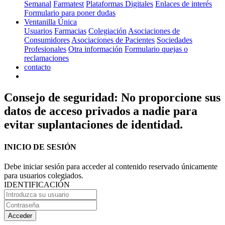
Semanal
Farmatest
Plataformas Digitales
Enlaces de interés
Formulario para poner dudas
Ventanilla Única
Usuarios
Farmacias
Colegiación
Asociaciones de
Consumidores
Asociaciones de Pacientes
Sociedades
Profesionales
Otra información
Formulario quejas o
reclamaciones
contacto
Consejo de seguridad: No proporcione sus
datos de acceso privados a nadie para
evitar suplantaciones de identidad.
INICIO DE SESIÓN
Debe iniciar sesión para acceder al contenido reservado únicamente
para usuarios colegiados.
IDENTIFICACIÓN
Acceder