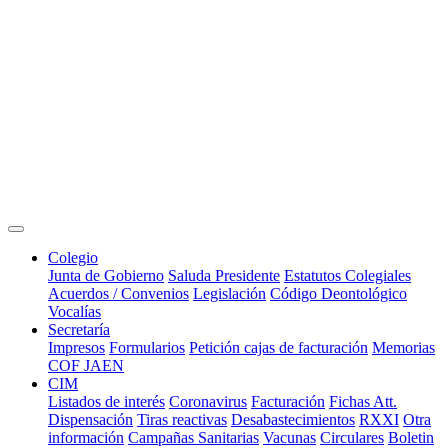
Colegio
Junta de Gobierno
Saluda Presidente
Estatutos Colegiales
Acuerdos / Convenios
Legislación
Código Deontológico
Vocalías
Secretaría
Impresos
Formularios
Petición cajas de facturación
Memorias
COF JAEN
CIM
Listados de interés
Coronavirus
Facturación
Fichas Att.
Dispensación
Tiras reactivas
Desabastecimientos
RXXI
Otra
información
Campañas Sanitarias
Vacunas
Circulares
Boletin