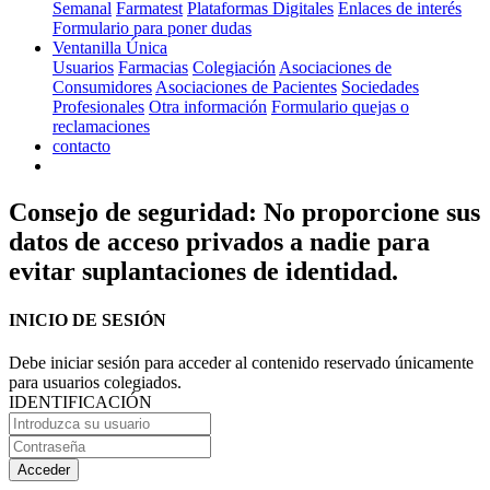
Semanal
Farmatest
Plataformas Digitales
Enlaces de interés
Formulario para poner dudas
Ventanilla Única
Usuarios
Farmacias
Colegiación
Asociaciones de
Consumidores
Asociaciones de Pacientes
Sociedades
Profesionales
Otra información
Formulario quejas o
reclamaciones
contacto
Consejo de seguridad: No proporcione sus
datos de acceso privados a nadie para
evitar suplantaciones de identidad.
INICIO DE SESIÓN
Debe iniciar sesión para acceder al contenido reservado únicamente
para usuarios colegiados.
IDENTIFICACIÓN
Acceder