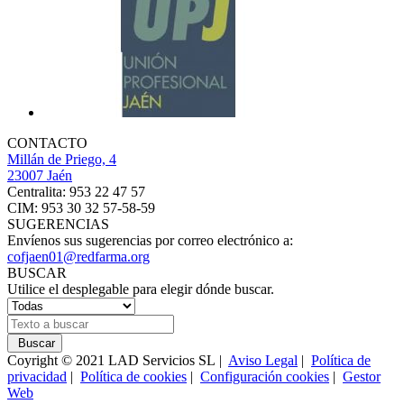
CONTACTO
Millán de Priego, 4
23007 Jaén
Centralita: 953 22 47 57
CIM: 953 30 32 57-58-59
SUGERENCIAS
Envíenos sus sugerencias por correo electrónico a:
cofjaen01@redfarma.org
BUSCAR
Utilice el desplegable para elegir dónde buscar.
Buscar
Coyright © 2021 LAD Servicios SL |
Aviso Legal
|
Política de
privacidad
|
Política de cookies
|
Configuración cookies
|
Gestor
Web