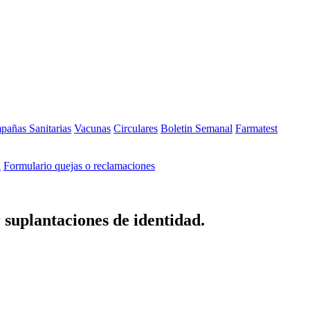
añas Sanitarias
Vacunas
Circulares
Boletin Semanal
Farmatest
n
Formulario quejas o reclamaciones
 suplantaciones de identidad.