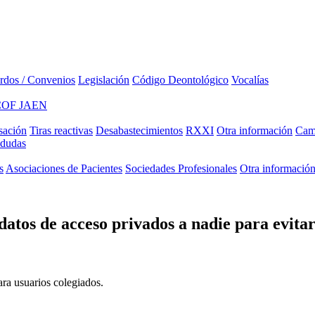
rdos / Convenios
Legislación
Código Deontológico
Vocalías
COF JAEN
sación
Tiras reactivas
Desabastecimientos
RXXI
Otra información
Camp
 dudas
s
Asociaciones de Pacientes
Sociedades Profesionales
Otra informació
atos de acceso privados a nadie para evitar
ara usuarios colegiados.