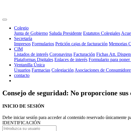
Colegio
Junta de Gobierno
Saluda Presidente
Estatutos Colegiales
Acue
Secretaría
Impresos
Formularios
Petición cajas de facturación
Memorias 
CIM
Listados de interés
Coronavirus
Facturación
Fichas Att. Dispen
Plataformas Digitales
Enlaces de interés
Formulario para poner
Ventanilla Única
Usuarios
Farmacias
Colegiación
Asociaciones de Consumidore
contacto
Consejo de seguridad: No proporcione sus d
INICIO DE SESIÓN
Debe iniciar sesión para acceder al contenido reservado únicamente p
IDENTIFICACIÓN