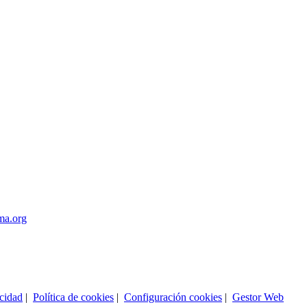
ma.org
acidad
|
Política de cookies
|
Configuración cookies
|
Gestor Web