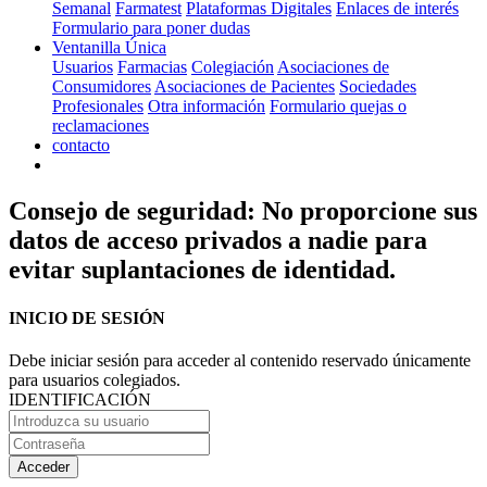
Semanal
Farmatest
Plataformas Digitales
Enlaces de interés
Formulario para poner dudas
Ventanilla Única
Usuarios
Farmacias
Colegiación
Asociaciones de
Consumidores
Asociaciones de Pacientes
Sociedades
Profesionales
Otra información
Formulario quejas o
reclamaciones
contacto
Consejo de seguridad: No proporcione sus
datos de acceso privados a nadie para
evitar suplantaciones de identidad.
INICIO DE SESIÓN
Debe iniciar sesión para acceder al contenido reservado únicamente
para usuarios colegiados.
IDENTIFICACIÓN
Acceder