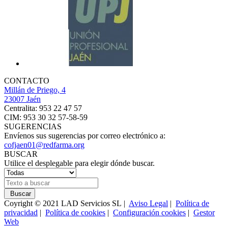
CONTACTO
Millán de Priego, 4
23007 Jaén
Centralita: 953 22 47 57
CIM: 953 30 32 57-58-59
SUGERENCIAS
Envíenos sus sugerencias por correo electrónico a:
cofjaen01@redfarma.org
BUSCAR
Utilice el desplegable para elegir dónde buscar.
Buscar
Coyright © 2021 LAD Servicios SL |
Aviso Legal
|
Política de
privacidad
|
Política de cookies
|
Configuración cookies
|
Gestor
Web