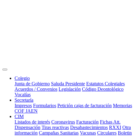
Colegio
Junta de Gobierno
Saluda Presidente
Estatutos Colegiales
Acuerdos / Convenios
Legislación
Código Deontológico
Vocalías
Secretaría
Impresos
Formularios
Petición cajas de facturación
Memorias
COF JAEN
CIM
Listados de interés
Coronavirus
Facturación
Fichas Att.
Dispensación
Tiras reactivas
Desabastecimientos
RXXI
Otra
información
Campañas Sanitarias
Vacunas
Circulares
Boletin