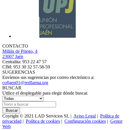
CONTACTO
Millán de Priego, 4
23007 Jaén
Centralita: 953 22 47 57
CIM: 953 30 32 57-58-59
SUGERENCIAS
Envíenos sus sugerencias por correo electrónico a:
cofjaen01@redfarma.org
BUSCAR
Utilice el desplegable para elegir dónde buscar.
Buscar
Coyright © 2021 LAD Servicios SL |
Aviso Legal
|
Política de
privacidad
|
Política de cookies
|
Configuración cookies
|
Gestor
Web