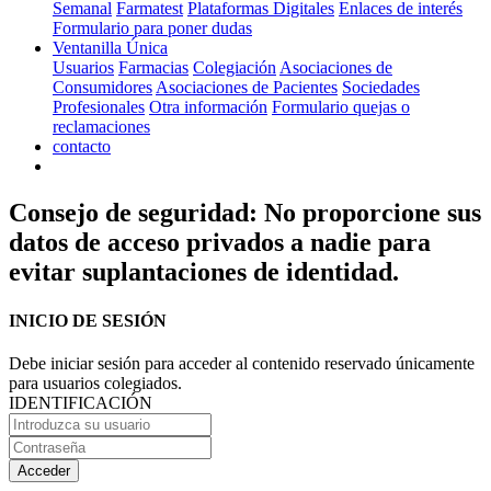
Semanal
Farmatest
Plataformas Digitales
Enlaces de interés
Formulario para poner dudas
Ventanilla Única
Usuarios
Farmacias
Colegiación
Asociaciones de
Consumidores
Asociaciones de Pacientes
Sociedades
Profesionales
Otra información
Formulario quejas o
reclamaciones
contacto
Consejo de seguridad: No proporcione sus
datos de acceso privados a nadie para
evitar suplantaciones de identidad.
INICIO DE SESIÓN
Debe iniciar sesión para acceder al contenido reservado únicamente
para usuarios colegiados.
IDENTIFICACIÓN
Acceder