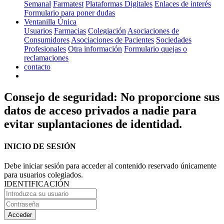
Semanal
Farmatest
Plataformas Digitales
Enlaces de interés
Formulario para poner dudas
Ventanilla Única
Usuarios
Farmacias
Colegiación
Asociaciones de
Consumidores
Asociaciones de Pacientes
Sociedades
Profesionales
Otra información
Formulario quejas o
reclamaciones
contacto
Consejo de seguridad: No proporcione sus
datos de acceso privados a nadie para
evitar suplantaciones de identidad.
INICIO DE SESIÓN
Debe iniciar sesión para acceder al contenido reservado únicamente
para usuarios colegiados.
IDENTIFICACIÓN
Acceder