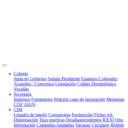
Colegio
Junta de Gobierno
Saluda Presidente
Estatutos Colegiales
Acuerdos / Convenios
Legislación
Código Deontológico
Vocalías
Secretaría
Impresos
Formularios
Petición cajas de facturación
Memorias
COF JAEN
CIM
Listados de interés
Coronavirus
Facturación
Fichas Att.
Dispensación
Tiras reactivas
Desabastecimientos
RXXI
Otra
información
Campañas Sanitarias
Vacunas
Circulares
Boletin