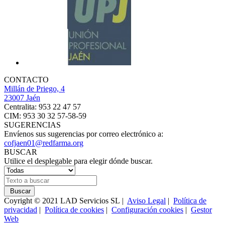
CONTACTO
Millán de Priego, 4
23007 Jaén
Centralita: 953 22 47 57
CIM: 953 30 32 57-58-59
SUGERENCIAS
Envíenos sus sugerencias por correo electrónico a:
cofjaen01@redfarma.org
BUSCAR
Utilice el desplegable para elegir dónde buscar.
Buscar
Coyright © 2021 LAD Servicios SL |
Aviso Legal
|
Política de
privacidad
|
Política de cookies
|
Configuración cookies
|
Gestor
Web