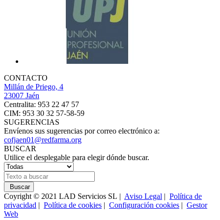
CONTACTO
Millán de Priego, 4
23007 Jaén
Centralita: 953 22 47 57
CIM: 953 30 32 57-58-59
SUGERENCIAS
Envíenos sus sugerencias por correo electrónico a:
cofjaen01@redfarma.org
BUSCAR
Utilice el desplegable para elegir dónde buscar.
Buscar
Coyright © 2021 LAD Servicios SL |
Aviso Legal
|
Política de
privacidad
|
Política de cookies
|
Configuración cookies
|
Gestor
Web