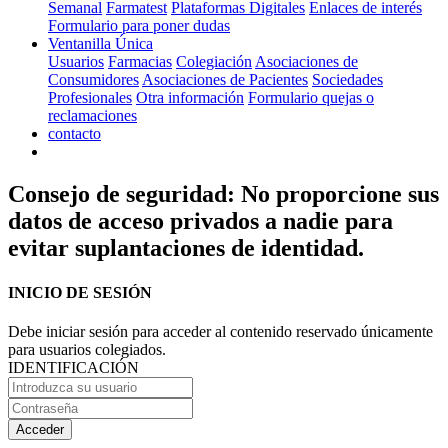
Semanal
Farmatest
Plataformas Digitales
Enlaces de interés
Formulario para poner dudas
Ventanilla Única
Usuarios
Farmacias
Colegiación
Asociaciones de
Consumidores
Asociaciones de Pacientes
Sociedades
Profesionales
Otra información
Formulario quejas o
reclamaciones
contacto
Consejo de seguridad: No proporcione sus
datos de acceso privados a nadie para
evitar suplantaciones de identidad.
INICIO DE SESIÓN
Debe iniciar sesión para acceder al contenido reservado únicamente
para usuarios colegiados.
IDENTIFICACIÓN
Acceder