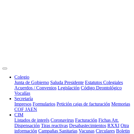
Colegio
Junta de Gobierno
Saluda Presidente
Estatutos Colegiales
Acuerdos / Convenios
Legislación
Código Deontológico
Vocalías
Secretaría
Impresos
Formularios
Petición cajas de facturación
Memorias
COF JAEN
CIM
Listados de interés
Coronavirus
Facturación
Fichas Att.
Dispensación
Tiras reactivas
Desabastecimientos
RXXI
Otra
información
Campañas Sanitarias
Vacunas
Circulares
Boletin