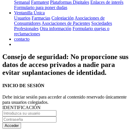
Semanal
Farmatest
Plataformas Digitales
Enlaces de interés
Formulario para poner dudas
Ventanilla Única
Usuarios
Farmacias
Colegiación
Asociaciones de
Consumidores
Asociaciones de Pacientes
Sociedades
Profesionales
Otra información
Formulario quejas o
reclamaciones
contacto
Consejo de seguridad: No proporcione sus
datos de acceso privados a nadie para
evitar suplantaciones de identidad.
INICIO DE SESIÓN
Debe iniciar sesión para acceder al contenido reservado únicamente
para usuarios colegiados.
IDENTIFICACIÓN
Acceder