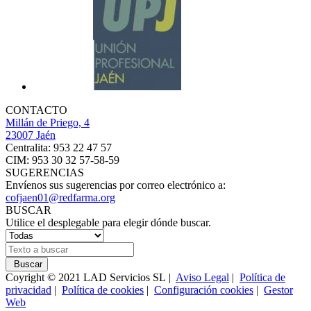
CONTACTO
Millán de Priego, 4
23007 Jaén
Centralita: 953 22 47 57
CIM: 953 30 32 57-58-59
SUGERENCIAS
Envíenos sus sugerencias por correo electrónico a:
cofjaen01@redfarma.org
BUSCAR
Utilice el desplegable para elegir dónde buscar.
Buscar
Coyright © 2021 LAD Servicios SL |
Aviso Legal
|
Política de
privacidad
|
Política de cookies
|
Configuración cookies
|
Gestor
Web