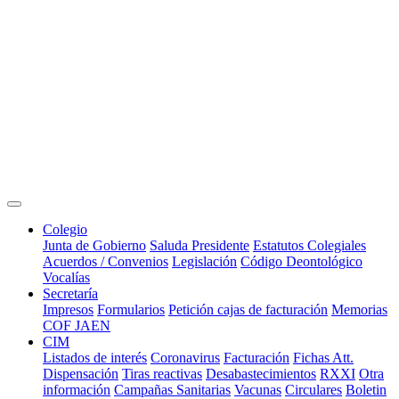
Colegio
Junta de Gobierno
Saluda Presidente
Estatutos Colegiales
Acuerdos / Convenios
Legislación
Código Deontológico
Vocalías
Secretaría
Impresos
Formularios
Petición cajas de facturación
Memorias
COF JAEN
CIM
Listados de interés
Coronavirus
Facturación
Fichas Att.
Dispensación
Tiras reactivas
Desabastecimientos
RXXI
Otra
información
Campañas Sanitarias
Vacunas
Circulares
Boletin