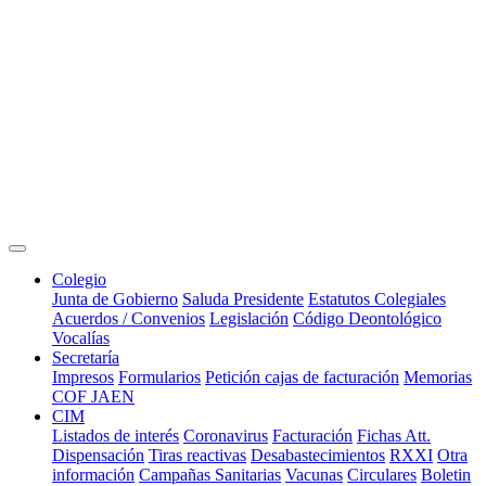
Colegio
Junta de Gobierno
Saluda Presidente
Estatutos Colegiales
Acuerdos / Convenios
Legislación
Código Deontológico
Vocalías
Secretaría
Impresos
Formularios
Petición cajas de facturación
Memorias
COF JAEN
CIM
Listados de interés
Coronavirus
Facturación
Fichas Att.
Dispensación
Tiras reactivas
Desabastecimientos
RXXI
Otra
información
Campañas Sanitarias
Vacunas
Circulares
Boletin