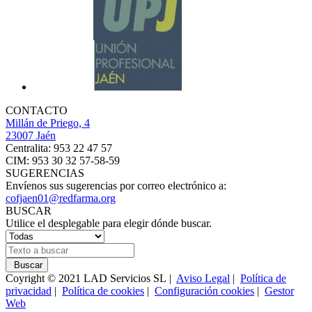
CONTACTO
Millán de Priego, 4
23007 Jaén
Centralita: 953 22 47 57
CIM: 953 30 32 57-58-59
SUGERENCIAS
Envíenos sus sugerencias por correo electrónico a:
cofjaen01@redfarma.org
BUSCAR
Utilice el desplegable para elegir dónde buscar.
Buscar
Coyright © 2021 LAD Servicios SL |
Aviso Legal
|
Política de
privacidad
|
Política de cookies
|
Configuración cookies
|
Gestor
Web