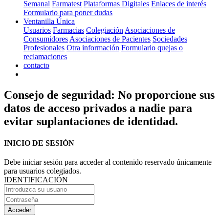
Semanal
Farmatest
Plataformas Digitales
Enlaces de interés
Formulario para poner dudas
Ventanilla Única
Usuarios
Farmacias
Colegiación
Asociaciones de
Consumidores
Asociaciones de Pacientes
Sociedades
Profesionales
Otra información
Formulario quejas o
reclamaciones
contacto
Consejo de seguridad: No proporcione sus
datos de acceso privados a nadie para
evitar suplantaciones de identidad.
INICIO DE SESIÓN
Debe iniciar sesión para acceder al contenido reservado únicamente
para usuarios colegiados.
IDENTIFICACIÓN
Acceder